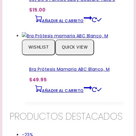
se
pueden
$15.00
elegir
AÑADIR AL CARRITO
en
la
página
de
WISHLIST
QUICK VIEW
producto
Bra Prótesis Mamaria ABC Blanco, M
$49.95
AÑADIR AL CARRITO
PRODUCTOS DESTACADOS
Venta
-23%