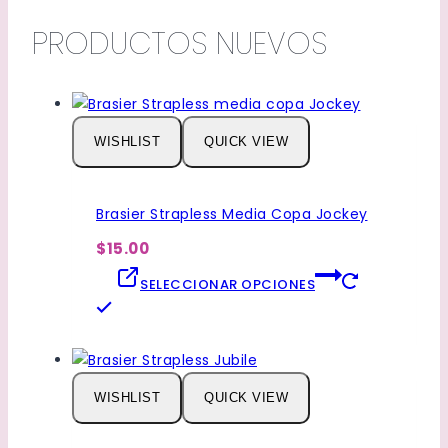
PRODUCTOS NUEVOS
WISHLIST
QUICK VIEW
Brasier Strapless Media Copa Jockey
$15.00
SELECCIONAR OPCIONES
Este
producto
tiene
múltiples
WISHLIST
QUICK VIEW
variantes.
Las