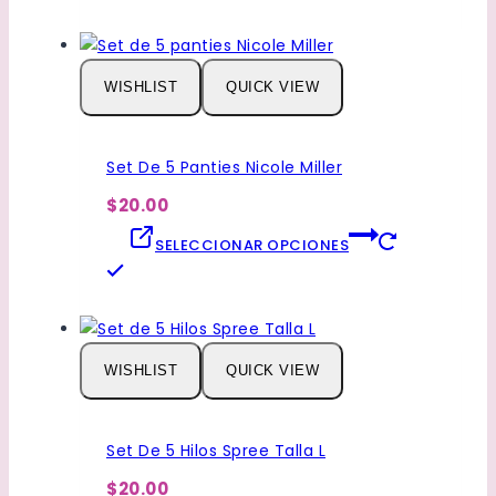
producto
página
tiene
de
múltiples
producto
WISHLIST
QUICK VIEW
variantes.
Las
opciones
Set De 5 Panties Nicole Miller
se
pueden
$20.00
elegir
SELECCIONAR OPCIONES
en
Este
la
producto
página
tiene
de
múltiples
producto
WISHLIST
QUICK VIEW
variantes.
Las
opciones
Set De 5 Hilos Spree Talla L
se
pueden
$20.00