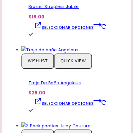
opciones
Brasier Strapless Jubile
se
pueden
$15.00
elegir
SELECCIONAR OPCIONES
en
Este
la
producto
página
tiene
de
múltiples
producto
WISHLIST
QUICK VIEW
variantes.
Las
opciones
Traje De Baño Angelous
se
pueden
$25.00
elegir
SELECCIONAR OPCIONES
en
Este
la
producto
página
tiene
de
múltiples