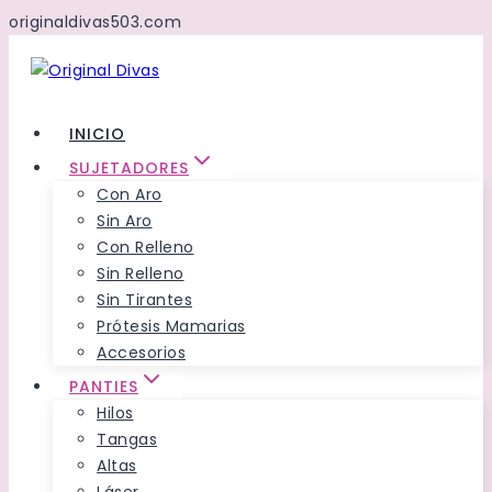
originaldivas503.com
Saltar
al
Contenido
INICIO
SUJETADORES
Con Aro
Sin Aro
Con Relleno
Sin Relleno
Sin Tirantes
Prótesis Mamarias
Accesorios
PANTIES
Hilos
Tangas
Altas