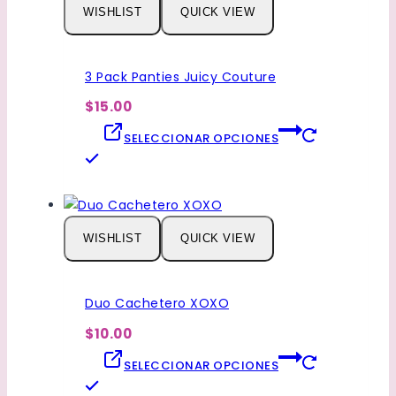
producto
WISHLIST
QUICK VIEW
variantes.
Las
opciones
3 Pack Panties Juicy Couture
se
pueden
$15.00
elegir
SELECCIONAR OPCIONES
en
Este
la
producto
página
tiene
de
múltiples
producto
WISHLIST
QUICK VIEW
variantes.
Las
opciones
Duo Cachetero XOXO
se
pueden
$10.00
elegir
SELECCIONAR OPCIONES
en
Este
la