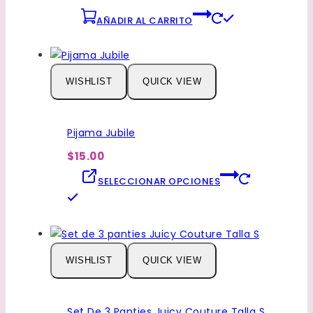
elegir
AÑADIR AL CARRITO
en
la
página
de
WISHLIST
QUICK VIEW
producto
Pijama Jubile
$15.00
SELECCIONAR OPCIONES
Este
producto
tiene
múltiples
WISHLIST
QUICK VIEW
variantes.
Las
opciones
Set De 3 Panties Juicy Couture Talla S