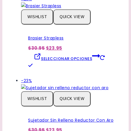
de
productos
WISHLIST
QUICK VIEW
de
Brasier Strapless
El
El
$30.95
$23.95
precio
precio
original
actual
SELECCIONAR OPCIONES
era:
es:
Este
$30.95.
$23.95.
producto
tiene
Venta
-23%
múltiples
de
variantes.
productos
WISHLIST
QUICK VIEW
Las
de
opciones
se
Sujetador Sin Relleno Reductor Con Aro
pueden
El
El
elegir
$30.95
$23.95