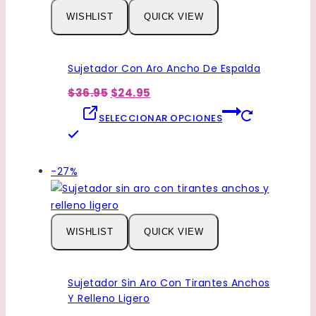
variantes.
productos
WISHLIST
QUICK VIEW
Las
de
opciones
se
Sujetador Con Aro Ancho De Espalda
pueden
El
El
elegir
$36.95
$24.95
precio
precio
en
original
actual
SELECCIONAR OPCIONES
la
era:
es:
Este
$36.95.
$24.95.
página
producto
de
tiene
Venta
-27%
producto
múltiples
de
variantes.
productos
Las
de
WISHLIST
QUICK VIEW
opciones
se
pueden
Sujetador Sin Aro Con Tirantes Anchos
elegir
Y Relleno Ligero
en