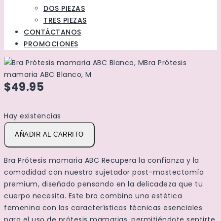
DOS PIEZAS
TRES PIEZAS
CONTÁCTANOS
PROMOCIONES
Bra Prótesis
mamaria ABC Blanco, M
$49.95
Hay existencias
Bra
AÑADIR AL CARRITO
Prótesis
mamaria
Bra Prótesis mamaria ABC Recupera la confianza y la
ABC
comodidad con nuestro sujetador post-mastectomía
Blanco,
premium, diseñado pensando en la delicadeza que tu
M
cuerpo necesita. Este bra combina una estética
cantidad
femenina con las características técnicas esenciales
para el uso de prótesis mamarias, permitiéndote sentirte