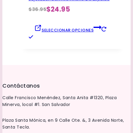
pueden
elegir
$24.95
$36.95
El
El
en
precio
precio
la
original
actual
página
SELECCIONAR OPCIONES
de
era:
es:
Este
producto
producto
$36.95.
$24.95.
tiene
múltiples
variantes.
Las
opciones
Contáctanos
se
pueden
Calle Francisco Menéndez, Santa Anita #1320, Plaza
elegir
Minerva, local #1. San Salvador
en
la
Plaza Santa Mónica, en 9 Calle Ote. &, 3 Avenida Norte,
página
Santa Tecla.
de