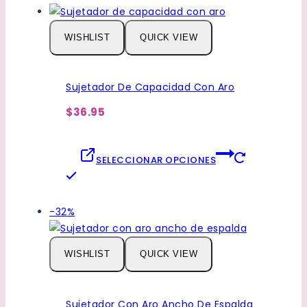
tiene
múltiples
WISHLIST
QUICK VIEW
variantes.
Las
opciones
Sujetador De Capacidad Con Aro
se
pueden
$36.95
elegir
en
la
SELECCIONAR OPCIONES
página
Este
de
producto
producto
tiene
Venta
-32%
múltiples
de
variantes.
productos
WISHLIST
QUICK VIEW
Las
de
opciones
se
Sujetador Con Aro Ancho De Espalda