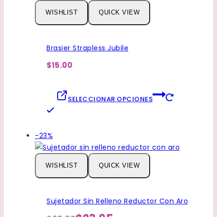
WISHLIST
QUICK VIEW
Brasier Strapless Jubile
$15.00
SELECCIONAR OPCIONES
Este
producto
tiene
Venta
-23%
múltiples
de
variantes.
productos
WISHLIST
QUICK VIEW
Las
de
opciones
se
Sujetador Sin Relleno Reductor Con Aro
pueden
elegir