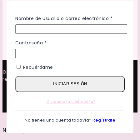
Contacto
Trabaja Con Nosotros
Nombre de usuario o correo electrónico
*
Mi Cuenta
Politica de privacidad
Terminos y condiciones
Contraseña
*
Recuérdame
© 2026 Original Divas 503 Todos los derechos
reservados.
INICIAR SESIÓN
¿Olvidaste la contraseña?
No tienes una cuenta todavía?
Regístrate
Nos Importa Tu Privacidad