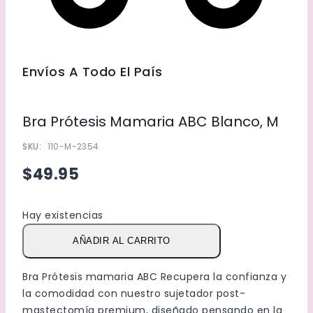
Envíos A Todo El País
Bra Prótesis Mamaria ABC Blanco, M
SKU:
110-M-2354
$49.95
Hay existencias
Bra
AÑADIR AL CARRITO
Prótesis
mamaria
Bra Prótesis mamaria ABC Recupera la confianza y
ABC
la comodidad con nuestro sujetador post-
Blanco,
mastectomía premium, diseñado pensando en la