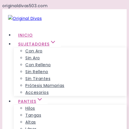
originaldivas503.com
Saltar
al
Contenido
INICIO
SUJETADORES
Con Aro
Sin Aro
Con Relleno
Sin Relleno
Sin Tirantes
Prótesis Mamarias
Accesorios
PANTIES
Hilos
Tangas
Altas