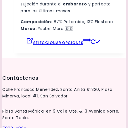
producto
sujeción durante el
embarazo
y perfecta
para los últimos meses.
Composición:
87% Poliamida, 13% Elastano
Marca:
Ysabel Mora 🇪🇸
Este
SELECCIONAR OPCIONES
producto
tiene
múltiples
variantes.
Las
Contáctanos
opciones
se
Calle Francisco Menéndez, Santa Anita #1320, Plaza
pueden
Minerva, local #1. San Salvador
elegir
en
Plaza Santa Mónica, en 9 Calle Ote. &, 3 Avenida Norte,
la
Santa Tecla.
página