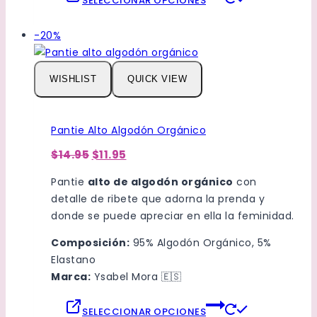
SELECCIONAR OPCIONES
producto
tiene
Venta
-20%
múltiples
de
variantes.
productos
Las
WISHLIST
QUICK VIEW
de
opciones
se
pueden
Pantie Alto Algodón Orgánico
elegir
El
El
$14.95
$11.95
en
precio
precio
original
actual
la
Pantie
alto de algodón orgánico
con
era:
es:
página
detalle de ribete que adorna la prenda y
$14.95.
$11.95.
de
donde se puede apreciar en ella la feminidad.
producto
Composición:
95% Algodón Orgánico, 5%
Elastano
Marca:
Ysabel Mora
🇪🇸
Este
SELECCIONAR OPCIONES