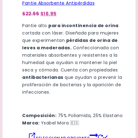
Pantie Absorbente Antipérdidas
El
El
$22.95
$16.95
precio
precio
original
actual
Pantie alto
para incontinencia de orina
era:
es:
cortada con láser. Diseñada para mujeres
$22.95.
$16.95.
que experimentan
pérdidas de orina de
leves a moderadas.
Confeccionada con
materiales absorbentes y resistentes a la
humedad que ayudan a mantener la piel
seca y cómoda. Cuenta con propiedades
antibacterianas
que ayudan a prevenir la
proliferación de bacterias y la aparición de
infecciones.
Composición:
75% Poliamida, 25% Elastano
Marca:
Ysabel Mora
🇪🇸
Este