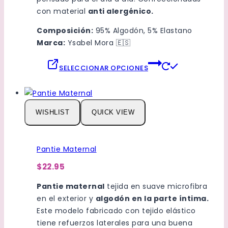
con material
anti alergénico.
Composición:
95% Algodón, 5% Elastano
Marca:
Ysabel Mora
🇪🇸
Este
SELECCIONAR OPCIONES
producto
tiene
múltiples
variantes.
WISHLIST
QUICK VIEW
Las
opciones
se
Pantie Maternal
pueden
$22.95
elegir
en
Pantie maternal
tejida en suave microfibra
la
en el exterior y
algodón en la parte íntima.
página
Este modelo fabricado con tejido elástico
de
tiene refuerzos laterales para una buena