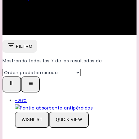
Altas
FILTRO
Mostrando todos los
7
de los resultados de
Venta
-26%
de
productos
WISHLIST
QUICK VIEW
de