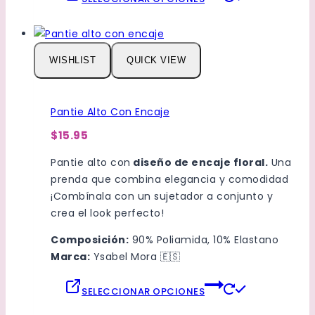
producto
tiene
múltiples
variantes.
WISHLIST
QUICK VIEW
Las
opciones
se
Pantie Alto Con Encaje
pueden
$15.95
elegir
en
Pantie alto con
diseño de encaje floral.
Una
la
prenda que combina elegancia y comodidad
página
¡Combínala con un sujetador a conjunto y
de
crea el look perfecto!
producto
Composición:
90% Poliamida, 10% Elastano
Marca:
Ysabel Mora
🇪🇸
Este
SELECCIONAR OPCIONES
producto