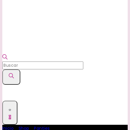
Búsqueda
de
productos
0
Inicio
/
Shop
/
Panties
/
Altas