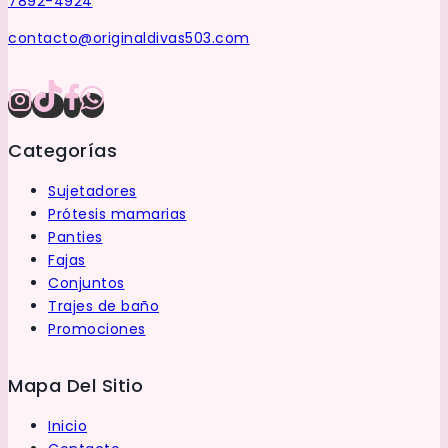
7892-4924
de
producto
contacto@originaldivas503.com
Categorías
Sujetadores
Prótesis mamarias
Panties
Fajas
Conjuntos
Trajes de baño
Promociones
Mapa Del Sitio
Inicio