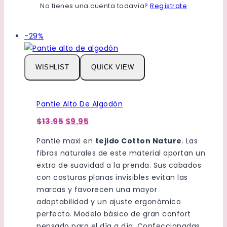
Este
No tienes una cuenta todavía?
Regístrate
SELECCIONAR OPCIONES
producto
tiene
Venta
-29%
múltiples
de
variantes.
productos
Las
WISHLIST
QUICK VIEW
de
opciones
se
pueden
Pantie Alto De Algodón
elegir
El
El
$13.95
$9.95
en
precio
precio
original
actual
la
Pantie maxi en
tejido Cotton Nature
. Las
era:
es:
página
fibras naturales de este material aportan un
$13.95.
$9.95.
de
extra de suavidad a la prenda. Sus cabados
producto
con costuras planas invisibles evitan las
marcas y favorecen una mayor
adaptabilidad y un ajuste ergonómico
perfecto. Modelo básico de gran confort
pensado para el día a día. Confeccionadas