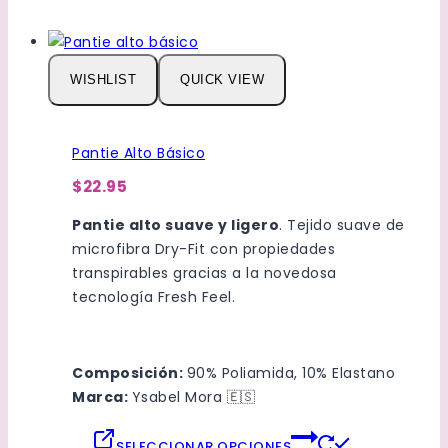
producto
tiene
múltiples
variantes.
WISHLIST
QUICK VIEW
Las
opciones
se
Pantie Alto Básico
pueden
$22.95
elegir
en
Pantie alto suave y ligero
. Tejido suave de
la
microfibra Dry-Fit con propiedades
página
transpirables gracias a la novedosa
de
tecnología Fresh Feel.
producto
Composición:
90% Poliamida, 10% Elastano
Marca:
Ysabel Mora 🇪🇸
Este
SELECCIONAR OPCIONES